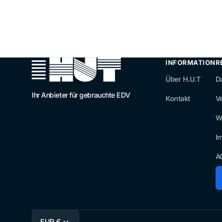
INFORMATION
R
Über H.U.T
D
Ihr Anbieter für gebrauchte EDV
Kontakt
V
W
I
A