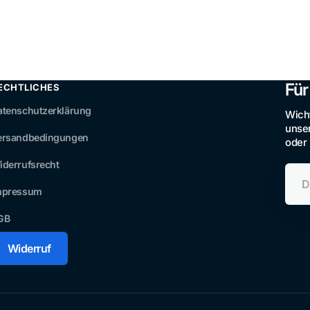
Für
ECHTLICHES
atenschutzerklärung
Wicht
unser
ersandbedingungen
oder 
iderrufsrecht
Dein
E-
mpressum
Mail-
Adre
GB
Widerruf